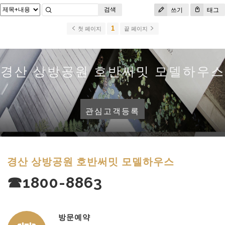
검색
쓰기
태그
1
첫 페이지
끝 페이지
경산 상방공원 호반써밋 모델하우스
관심고객등록
경산 상방공원 호반써밋 모델하우스
☎1800-8863
방문예약