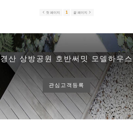
1
첫 페이지
끝 페이지
경산 상방공원 호반써밋 모델하우스
관심고객등록