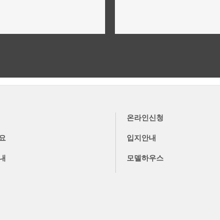
위치,입지,주변환경
단지설계,구성,평면설계
더보기
더보기
온라인신청
요
입지안내
내
모델하우스